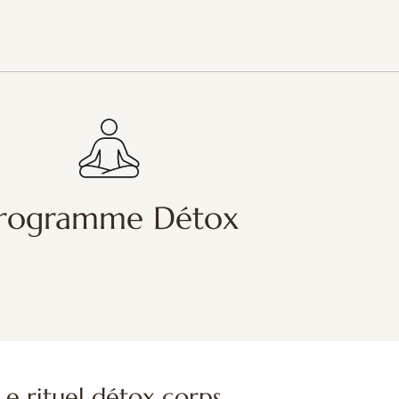
rogramme Détox
Le rituel détox corps