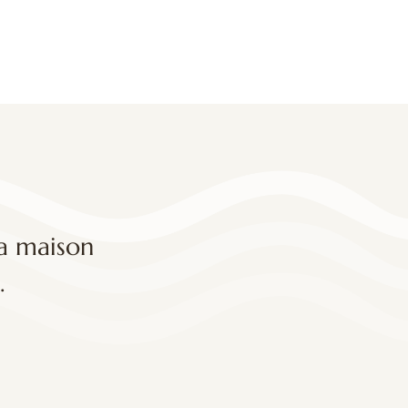
la maison
.