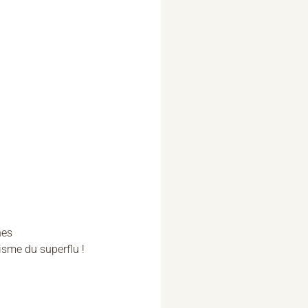
nes
isme du superflu !